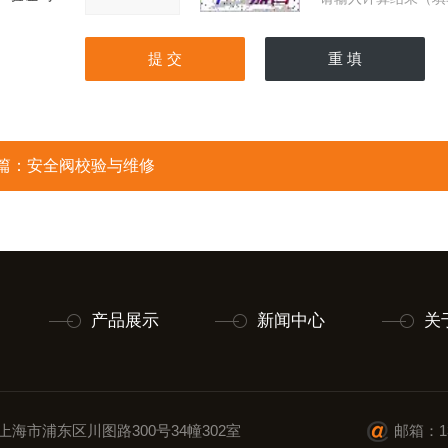
篇：
安全阀校验与维修
产品展示
新闻中心
关
上海市浦东区川图路300号34幢302室
邮箱：13