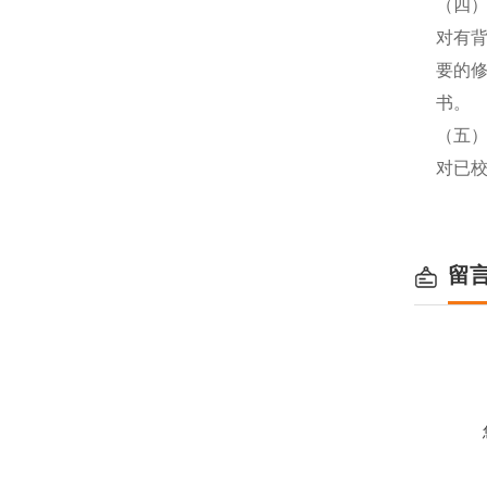
（四
对有
要的
书。
（五
对已
留