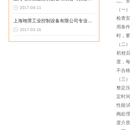
二、
2017-04-11
（一
检查
上海翊霈工业控制设备有限公司专业维修安全阀技术篇（3）
用条
2017-03-16
时，
（二
初校
度，每
不合
（三
整定
定时间
性能试
阀处
度介