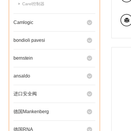
Carel控制器
Camlogic
bondioli pavesi
bernstein
ansaldo
进口安全阀
德国Mankenberg
德国RNA