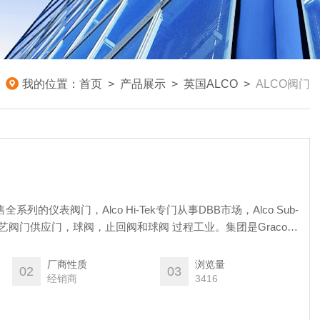
我的位置：
首页
>
产品展示
>
英国ALCO
>
ALCO阀门
系列的仪表阀门，Alco Hi-Tek专门从事DBB市场，Alco Sub-
o工艺阀门供应门，球阀，止回阀和球阀 过程工业。集团是Graco集
厂商性质
浏览量
02
03
经销商
3416