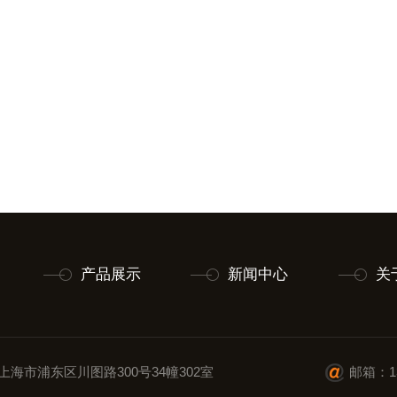
产品展示
新闻中心
关
上海市浦东区川图路300号34幢302室
邮箱：13