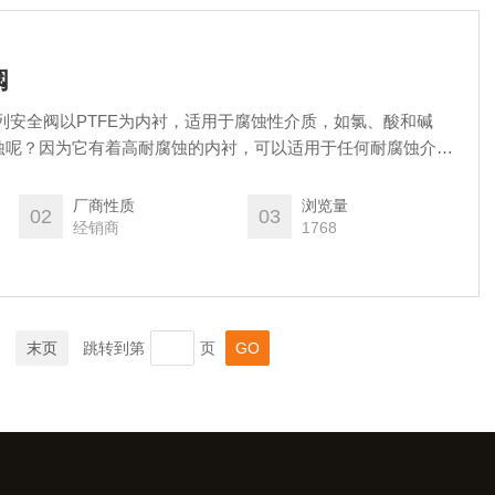
阀
列安全阀以PTFE为内衬，适用于腐蚀性介质，如氯、酸和碱
蚀呢？因为它有着高耐腐蚀的内衬，可以适用于任何耐腐蚀介
厂商性质
浏览量
02
03
经销商
1768
末页
跳转到第
页