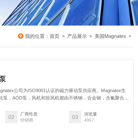
我的位置：
首页
>
产品展示
>
美国Magnatex
>
动泵
gnatex公司为ISO9001认证的磁力驱动泵供应商。Magnatex生
齿轮泵，AOD泵，风机和鼓风机都由不锈钢，合金钢，含氟聚合物
工业苛刻的应用环境。 Magnatex泵安装在成千上万的工厂，
体。我们的磁力驱动泵，ANSI机械密封泵和小齿轮泵处理从回
厂商性质
浏览量
02
03
经销商
4957