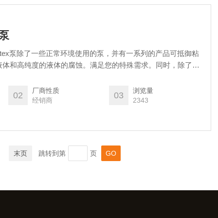
温泵
agnatex泵除了一些正常环境使用的泵，并有一系列的产品可抵御粘
液体和高纯度的液体的腐蚀。满足您的特殊需求。同时，除了泵
耐酸耐腐蚀底座。
厂商性质
浏览量
02
03
经销商
2343
末页
跳转到第
页