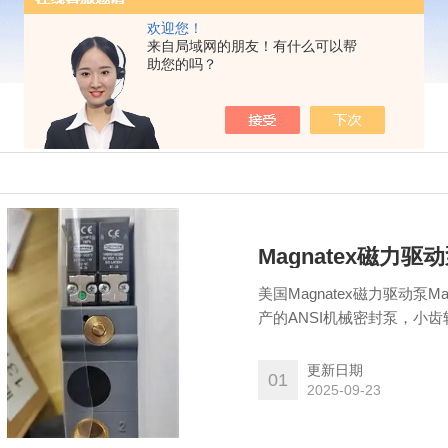
欢迎您！
来自局域网的朋友！有什么可以帮
助您的吗？
Magnatex磁力驱
美国Magnatex磁力驱动泵Ma
产的ANSI机械密封泵，小
和玻璃钢材料制成，可满足过程
处理各种各样的低温和高温流
更新日期
01
收溶剂到传热流体，粘
2025-09-23