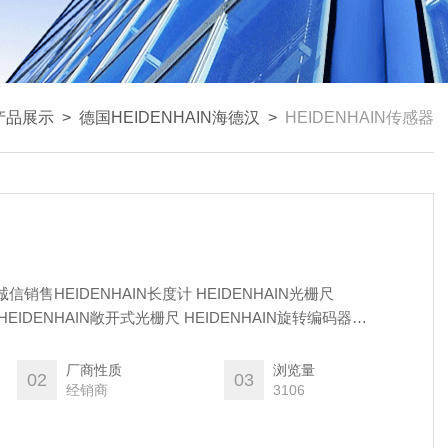
产品展示
>
德国HEIDENHAIN海德汉
>
HEIDENHAIN传感器
销售HEIDENHAIN长度计 HEIDENHAIN光栅尺
HEIDENHAIN敞开式光栅尺 HEIDENHAIN旋转编码器
HEIDENHAIN封闭式光栅尺，HEIDENHAIN敞开式光栅尺和
，HEIDENHAIN式光栅尺。
厂商性质
浏览量
02
03
经销商
3106