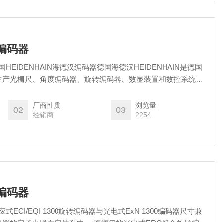
爆编码器
德国HEIDENHAIN海德汉编码器德国海德汉HEIDENHAIN是德国
生产光栅尺、角度编码器、旋转编码器、数显装置和数控系统的
厂商性质
浏览量
02
03
经销商
2254
型编码器
应式ECI/EQI 1300旋转编码器与光电式ExN 1300编码器尺寸兼