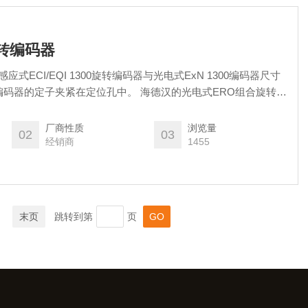
旋转编码器
感应式ECI/EQI 1300旋转编码器与光电式ExN 1300编码器尺寸
码器的定子夹紧在定位孔中。 海德汉的光电式ERO组合旋转编
和扫描单元组成。特别适用于安装空间有限或不允许存在摩擦的
厂商性质
浏览量
02
03
经销商
1455
末页
跳转到第
页