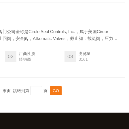
eal阀门公司全称是Circle Seal Controls, Inc.，属于美国Circor
止回阀，安全阀，Atkomatic Valves，截止阀，截流阀，压力调
应用于OEM，医疗，化工，石油化工，炼油，能源，食品和饮料
厂商性质
浏览量
02
03
经销商
3161
一页 末页 跳转到第
页