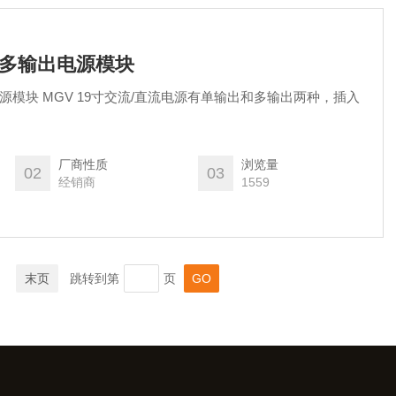
流多输出电源模块
源模块 MGV 19寸交流/直流电源有单输出和多输出两种，插入
厂商性质
浏览量
02
03
经销商
1559
末页
跳转到第
页