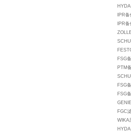
HYDA
IPR
备
IPR
备
ZOLL
SCHU
FEST
FSG
PTM
SCHU
FSG
FSG
GENI
FGC
WIKA
HYDA