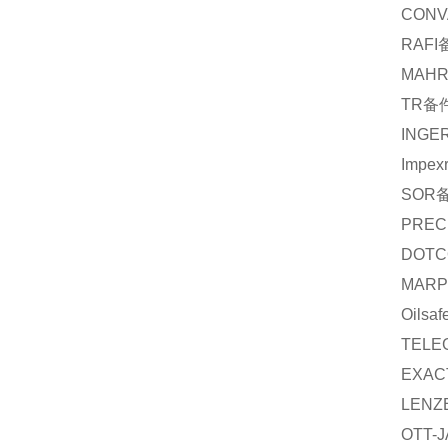
CONV
RAFI
MAH
TR
备
INGE
Impex
SOR
PREC
DOTC
MARP
Oilsaf
TELE
EXAC
LENZ
OTT-