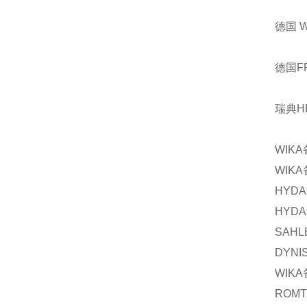
德国 
德国F
瑞典H
WIKA
WIKA
HYDA
HYDA
SAHL
DYNI
WIKA
ROM