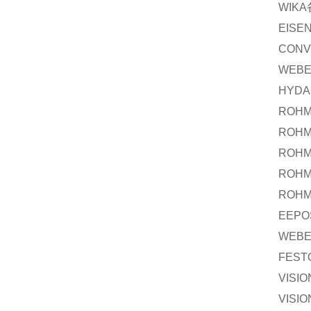
WIKA
EISE
CONV
WEB
HYDA
ROH
ROH
ROH
ROH
ROH
EEPO
WEB
FEST
VISI
VISI