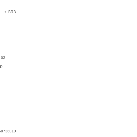
R
+ BRB
-03
-R
R
R
S8736010