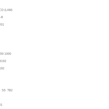
CD (LAM)
1-R
201
00 1000
8192
192
r SS TB2
SS