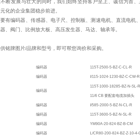
在不断发展与壮大的同时，我们始终坚持客户至上、诚信为首、
多元化的企业集团稳步前进。
主要有编码器、传感器、电子尺、控制板、测速电机、直流电机
电器、阀门、比例放大板、高压发生器、马达、轴承等。
供铭牌图片/品牌和型号，即可帮您询价和采购。
编码器
115T-2500-5-BZ-C-CL-R
编码器
I/115-1024-1230-BZ-C-CW-R
115T-1000-18285-BZ-N-SL-
编码器
11/6 CB 要配套电缆加插头
编码器
I/585-2000-5-BZ-N-CL-R
编码器
115T-3600-5-BZ-N-SL-R
编码器
YM90A-20-824-BZ-B-CM
编码器
L/CR80-200-824-BZ-Z-10-4