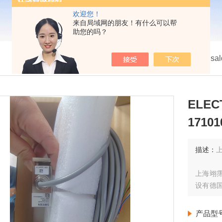
欢迎您！
来自局域网的朋友！有什么可以帮
助您的吗？
我的位置：
首页
>
产品展示
>
ansal
ELEC
17101
描述：
上
上海翊
设有德
产品、
由德国
产品型
每周至