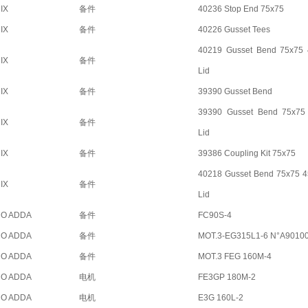
IX
备件
40236 Stop End 75x75
IX
备件
40226 Gusset Tees
40219 Gusset Bend 75x75 
IX
备件
Lid
IX
备件
39390 Gusset Bend
39390 Gusset Bend 75x75 
IX
备件
Lid
IX
备件
39386 Coupling Kit 75x75
40218 Gusset Bend 75x75 4
IX
备件
Lid
O ADDA
备件
FC90S-4
O ADDA
备件
MOT.3-EG315L1-6 N°A9010
O ADDA
备件
MOT.3 FEG 160M-4
O ADDA
电机
FE3GP 180M-2
O ADDA
电机
E3G 160L-2