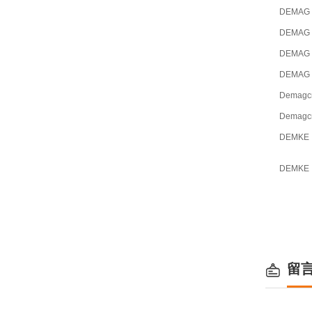
DEMAG
DEMAG
DEMAG
DEMAG
Demagc
Demagc
DEMKE
DEMKE
留