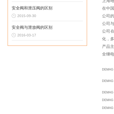
上海
安全阀和泄压阀的区别
在中
2015-09-30
公司
公司
安全阀与泄放阀的区别
公司
2016-03-17
化，
产品
全继
DEMAG
DEMAG
DEMAG
DEMAG
DEMAG