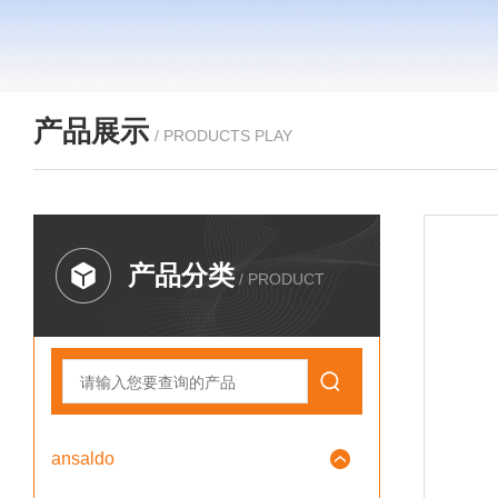
产品展示
/ PRODUCTS PLAY
产品分类
/ PRODUCT
ansaldo