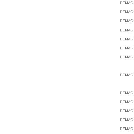
DEMAG
DEMAG
DEMAG
DEMAG
DEMAG
DEMAG
DEMAG
DEMAG
DEMAG
DEMAG
DEMAG
DEMAG
DEMAG