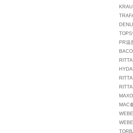
KRAU
TRAF
DENL
TOPS
PR
温
BACO
RITTA
HYDA
RITTA
RITTA
MAX
MAC
WEB
WEB
TORB