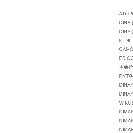
ATOR
DINA
DINA
KEND
CAMO
EBIC
杰弗
RVT
DINA
DINA
WIKU
NIMA
NIMA
NIMA