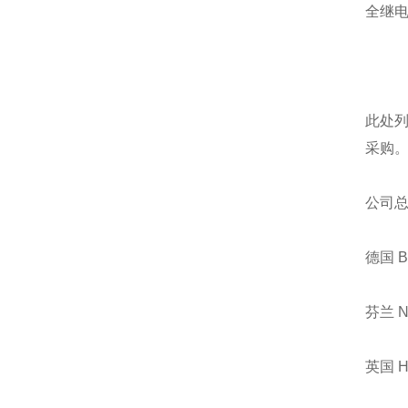
全继
此处
采购
公司
德国 
芬兰 
英国 