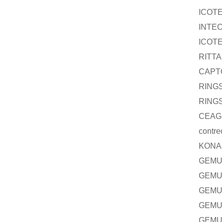
ICOT
INTE
ICOT
RITTA
CAPT
RING
RING
CEAG
contre
KONA
GEM
GEM
GEM
GEM
GEM