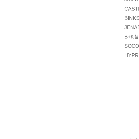
CAST
BINK
JENA
B+K
备
SOC
HYPR