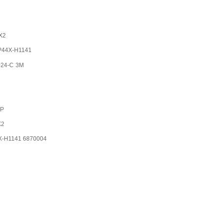
X2
P44X-H1141
024-C
3M
-P
X2
X-H1141 6870004