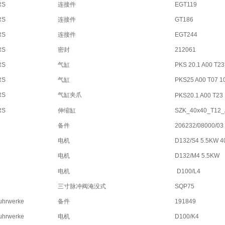
RS
连接件
EGT119
RS
连接件
GT186
RS
连接件
EGT244
RS
密封
212061
RS
气缸
PKS 20.1 A00 T23
RS
气缸
PKS25 A00 T07 1
RS
气缸夹爪
PKS20.1 A00 T23
RS
伸缩缸
SZK_40x40_T12_
备件
206232/08000/03
电机
D132/S4 5.5KW 4
电机
D132/M4 5.5KW
电机
D100/L4
三寸脉冲阀淹没式
SQP75
uhrwerke
备件
191849
uhrwerke
电机
D100/K4