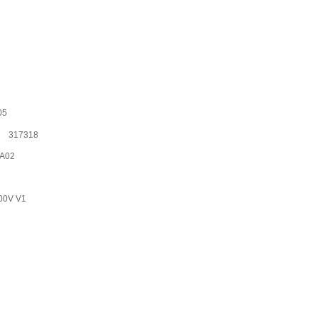
05
317318
A02
00V V1