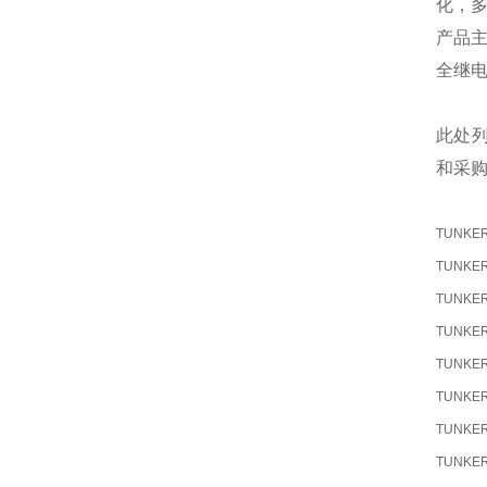
化，
产品
全继
此处
和采
TUNKE
TUNKE
TUNKE
TUNKE
TUNKE
TUNKE
TUNKE
TUNKE