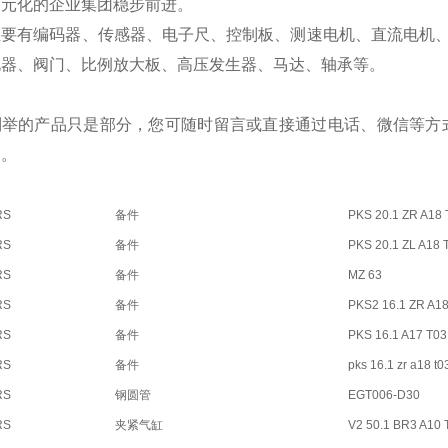
多元化的企业集团稳步前进。
主要有编码器、传感器、电子尺、控制板、测速电机、直流电机
电器、阀门、比例放大板、高压发生器、马达、轴承等。
列举的产品只是部分，您可随时留言或直接通过电话、微信等方
购。
RS
备件
PKS 20.1 ZR A18 
RS
备件
PKS 20.1 ZL A18 
RS
备件
MZ 63
RS
备件
PKS2 16.1 ZR A18
RS
备件
PKS 16.1 A17 T03
RS
备件
pks 16.1 zr a18 t
RS
钢圆管
EGT006-D30
RS
夹紧气缸
V2 50.1 BR3 A10 