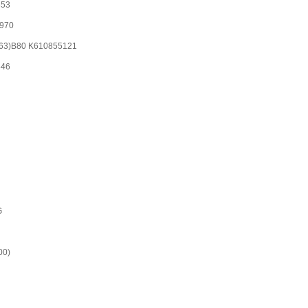
353
8970
 A63)B80 K610855121
546
G
00)