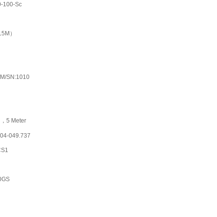
-100-Sc
15M）
0M/SN:1010
，5 Meter
04-049.737
CS1
0GS