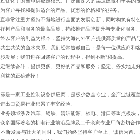
通过优化了的全球供应链模式、广泛而深入的渠道建设和坚实的
为客户寻找和提供适合的产品、优惠的价格和*的服务。
一直非常注重并坚持不懈地进行全面的发展创新，同时构筑有特
求祥树产品和服务的最高品质，持续推进品牌提升与专业化服务
始终以客户的利益为根本，坚持为海内外客户提供高质量的产品
是共生共荣的鱼水关系。我们经常告诫自己：是每一位供应商和
步发展；我们也在回馈客户的过程中，得到不断*和提高。
一定继续奋斗，提供更多、更好的产品和服务；坚定、务实地走
户利益的正确选择！
翊霈是一家工业控制设备供应商，是极少数全专业，全产业链覆
国进出口贸易行业积累了丰富经验。
的业务领域涉及汽车、钢铁、清洁能源、核电、港口等重点板块
与众多国际著名的机电行业前沿品牌及二千余家专业厂商密切合
在不断发展与壮大的同时，我们始终坚持客户至上、诚信为首、