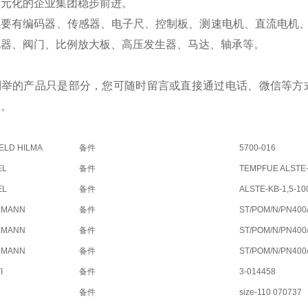
多元化的企业集团稳步前进。
主要有编码器、传感器、电子尺、控制板、测速电机、直流电机
电器、阀门、比例放大板、高压发生器、马达、轴承等。
列举的产品只是部分，您可随时留言或直接通过电话、微信等方
购。
LD HILMA
备件
5700-016
EL
备件
TEMPFUE ALSTE-K
EL
备件
ALSTE-KB-1,5-10
LMANN
备件
ST/POM/N/PN400
LMANN
备件
ST/POM/N/PN400
LMANN
备件
ST/POM/N/PN400
I
备件
3-014458
备件
size-110 070737