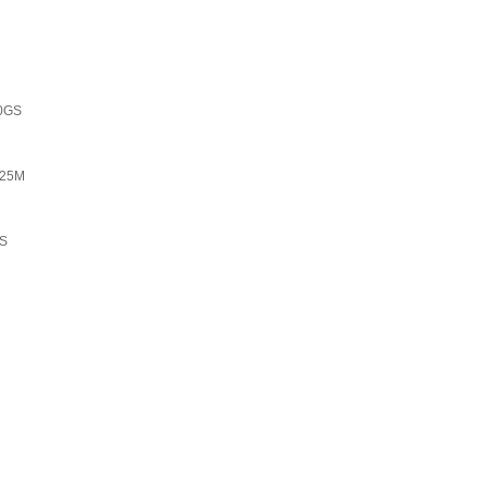
0GS
=25M
S