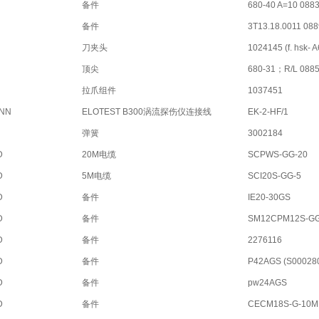
备件
680-40 A=10 088
备件
3T13.18.0011 08
刀夹头
1024145 (f. hsk-
顶尖
680-31；R/L 088
拉爪组件
1037451
NN
ELOTEST B300涡流探伤仪连接线
EK-2-HF/1
弹簧
3002184
D
20M电缆
SCPWS-GG-20
D
5M电缆
SCI20S-GG-5
D
备件
IE20-30GS
D
备件
SM12CPM12S-G
D
备件
2276116
D
备件
P42AGS (S00028
D
备件
pw24AGS
D
备件
CECM18S-G-10M