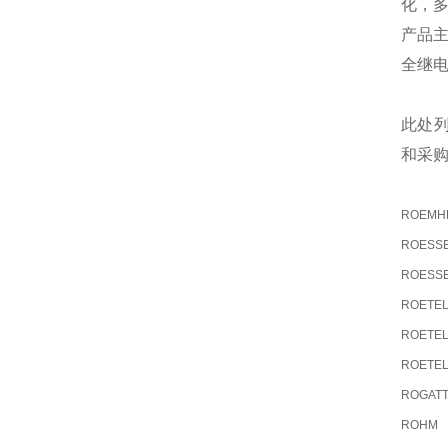
化，
产品
全继
此处
和采
ROEMHE
ROESS
ROESS
ROETE
ROETE
ROETE
ROGATT
ROHM