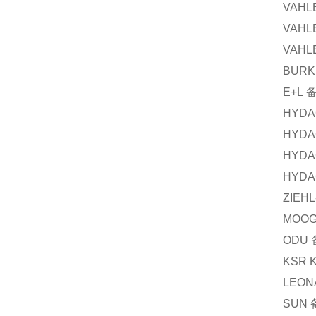
VAHL
VAHL
VAHL
BURK
E+L
HYDA
HYDA
HYDA
HYDA
ZIEH
MOO
ODU
KSR 
LEON
SUN