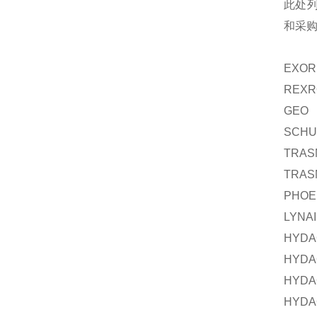
此处
和采
EXOR
REXR
GEO
SCHU
TRASM
TRASM
PHOE
LYNA
HYDA
HYDA
HYDA
HYDA