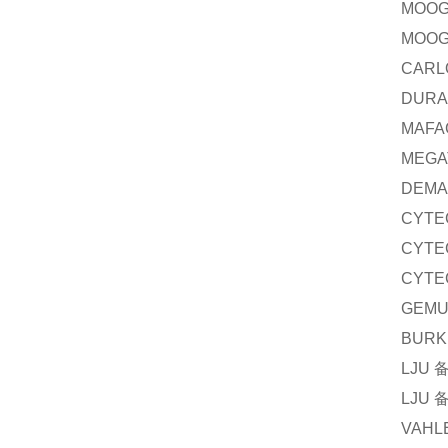
MOO
MOO
CARL
DUR
MAFA
MEGA
DEM
CYTE
CYTE
CYTE
GEM
BURK
LJU
LJU
VAHL