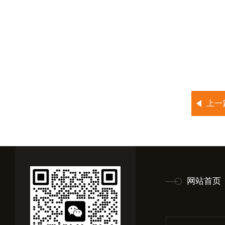
上一
网站首页