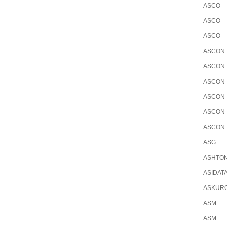
ASCO
ASCO
ASCO
ASCON
ASCON
ASCON
ASCON
ASCON
ASCON 
ASG
ASHTO
ASIDAT
ASKUR
ASM
ASM