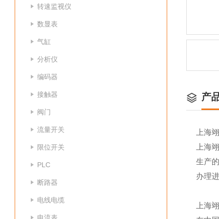
转速监视仪
数显表
气缸
分析仪
编码器
接触器
产
阀门
流量开关
上海
上海
限位开关
生产
PLC
办理
断路器
电线电缆
上海
电流表