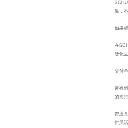
SCH
靠，
如果
在SC
硬化且
交付单
带有
的夹持
带通
供灵