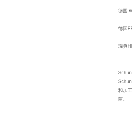
德国 
德国F
瑞典H
Sch
Sch
和加
商。