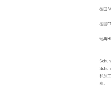
德国 
德国F
瑞典H
Sch
Sch
和加
商。