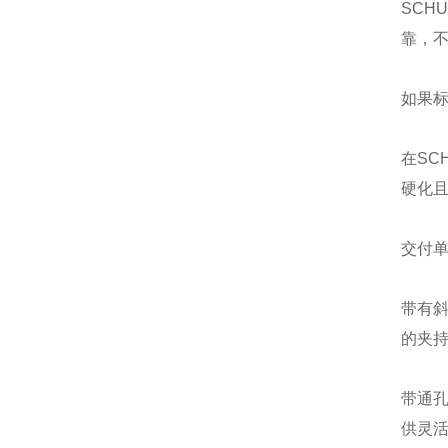
SCH
靠，
如果
在SC
硬化且
交付单
带有
的夹持
带通
供灵