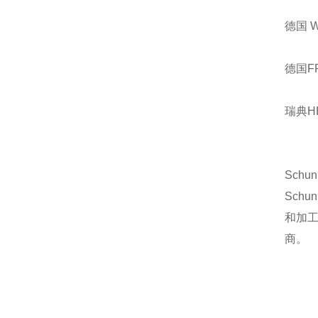
德国 
德国F
瑞典H
Sch
Sch
和加
商。