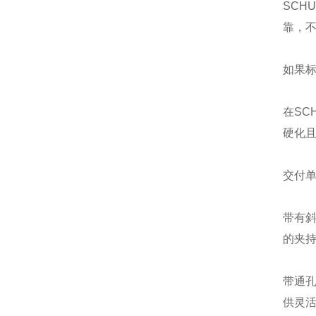
SCH
靠，
如果
在SC
硬化且
交付单
带有
的夹持
带通
供灵