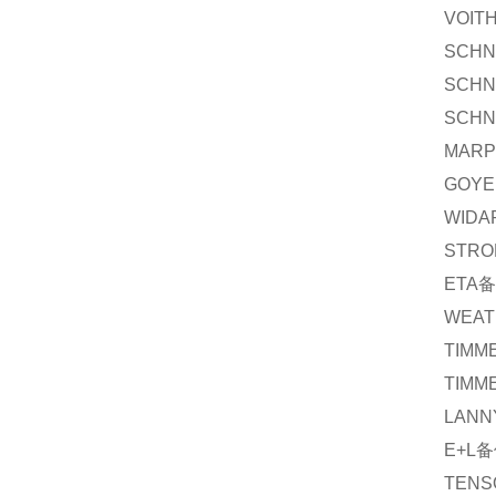
VOIT
SCHN
SCHN
SCHN
MARP
GOYE
WIDA
STRO
ETA
备
WEAT
TIMM
TIMM
LANN
E+L
备
TENS