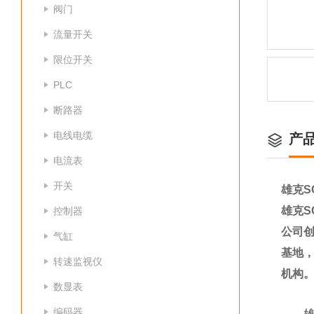
阀门
流量开关
限位开关
PLC
断路器
电线电缆
产
电流表
开关
雄克SC
雄克SC
控制器
公司
气缸
基地
转速监视仪
机构
数显表
编码器