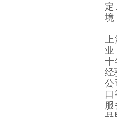
定
境
上
业
十
经
公
口
服
品