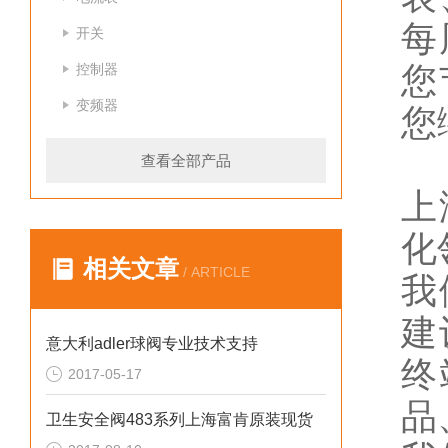
每
开关
控制器
您
变频器
您
查看全部产品
上
化
相关文章
/ ARTICLE
我
建
意大利adler球阀专业技术支持
终
2017-05-17
品
卫生安全阀483系列上海富肯原装现货