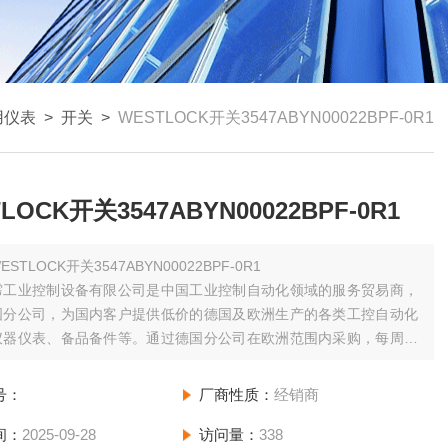
用仪表
>
开关
>
WESTLOCK开关3547ABYN00022BPF-0R1
LOCK开关3547ABYN00022BPF-0R1
ESTLOCK开关3547ABYN00022BPF-0R1
霈工业控制设备有限公司是中国工业控制自动化领域的服务贸易商，
国分公司，为国内客户提供低价的德国及欧洲生产的各类工控自动化
仪器仪表、备品备件等。通过德国分公司在欧洲范围内采购，每周日
分公司拼单发货并集中办理进口手续，为您节省运费和清关等费用；
少空运发货一次，为您缩短货期。
号：
厂商性质：
经销商
间：
2025-09-28
访问量：
338