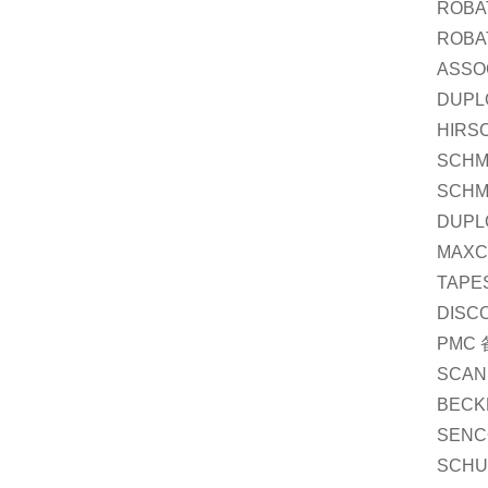
ROBAT
ROBA
ASSO
DUPLO
HIRSC
SCHM
SCHM
DUPL
MAXC
TAPES
DISCO
PMC 备
SCAN
BECK
SENC
SCHU