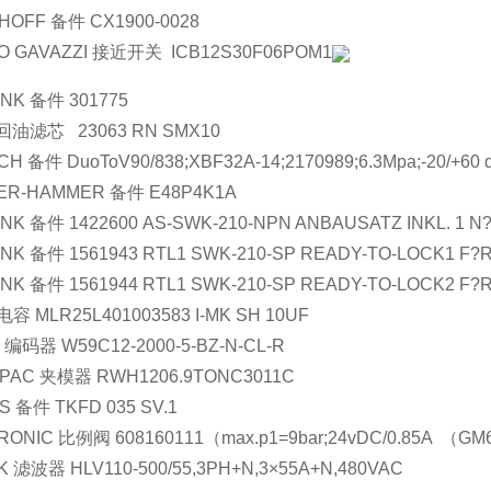
HOFF 备件 CX1900-0028
O GAVAZZI 接近开关  ICB12S30F06POM1
NK 备件 301775
 回油滤芯   23063 RN SMX10
H 备件 DuoToV90/838;XBF32A-14;2170989;6.3Mpa;-20/+60 
ER-HAMMER 备件 E48P4K1A
NK 备件 1422600 AS-SWK-210-NPN ANBAUSATZ INKL. 1 N
NK 备件 1561943 RTL1 SWK-210-SP READY-TO-LOCK1 F?R
NK 备件 1561944 RTL1 SWK-210-SP READY-TO-LOCK2 F?R
电容 MLR25L401003583 I-MK SH 10UF
 编码器 W59C12-2000-5-BZ-N-CL-R
PAC 夹模器 RWH1206.9TONC3011C
S 备件 TKFD 035 SV.1
ONIC 比例阀 608160111（max.p1=9bar;24vDC/0.85A  （GM6 03
K 滤波器 HLV110-500/55,3PH+N,3×55A+N,480VAC