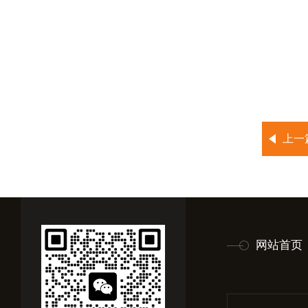
上一
网站首页