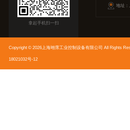
地址：
拿起手机扫一扫
Copyright © 2026上海翊霈工业控制设备有限公司 All Rights R
18021032号-12