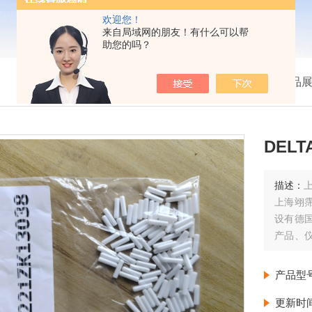
欢迎您！
来自局域网的朋友！有什么可以帮
助您的吗？
我的位置：
首页
>
产品
DELT
描述：
上
上海翊
设有德
产品、
由德国
每周至
产品型
更新时