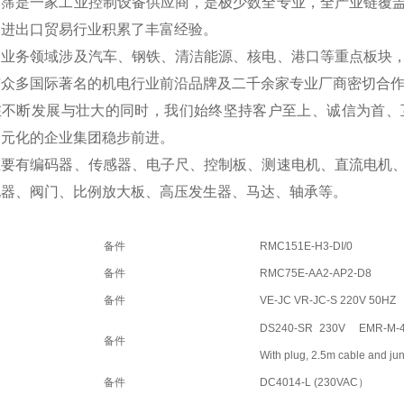
翊霈是一家工业控制设备供应商，是极少数全专业，全产业链覆
国进出口贸易行业积累了丰富经验。
的业务领域涉及汽车、钢铁、清洁能源、核电、港口等重点板块
与众多国际著名的机电行业前沿品牌及二千余家专业厂商密切合
在不断发展与壮大的同时，我们始终坚持客户至上、诚信为首、
多元化的企业集团稳步前进。
主要有编码器、传感器、电子尺、控制板、测速电机、直流电机
电器、阀门、比例放大板、高压发生器、马达、轴承等。
备件
RMC151E-H3-DI/0
备件
RMC75E-AA2-AP2-D8
备件
VE-JC VR-JC-S 220V 50HZ
DS240-SR 230V
EMR-M-
备件
With plug, 2.5m cable and ju
备件
DC4014-L (230VAC）