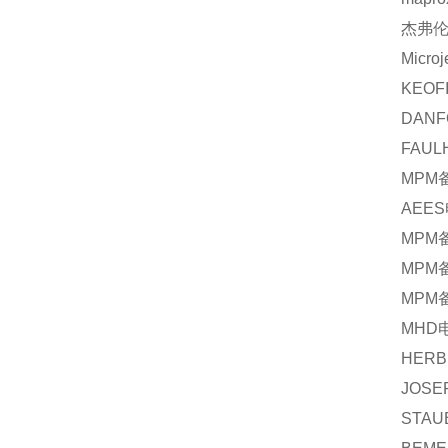
杰弗
Microj
KEOF
DANF
FAUL
MPM
AEES
MPM
MPM
MPM
MHD
HERB
JOSE
STAU