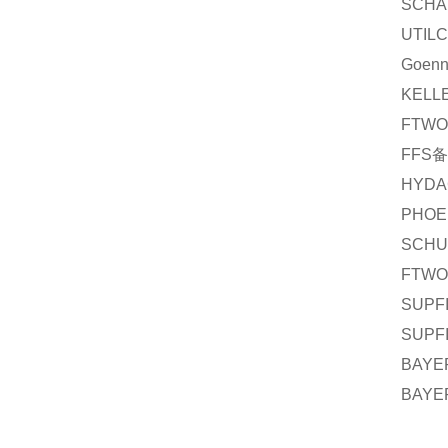
SCHA
UTIL
Goenn
KELL
FTW
FFS
备
HYDA
PHOE
SCHU
FTW
SUPF
SUPF
BAYE
BAYE