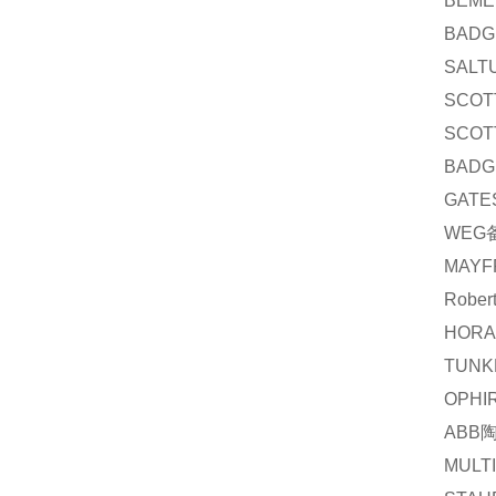
BEME
BADG
SALT
SCOT
SCOT
BADG
GATE
WEG
MAYF
Rober
HORA
TUNK
OPHI
ABB
MULT