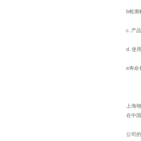
b检测
c. 
d. 
e寿命
上海
在中
公司