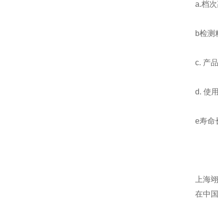
a.档
b检测
c. 
d. 
e寿命
上海
在中