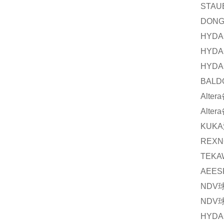
STAU
DON
HYDA
HYDA
HYDA
BALD
Altera
Altera
KUKA
REXN
TEKA
AEES
NDV
NDV
HYDA