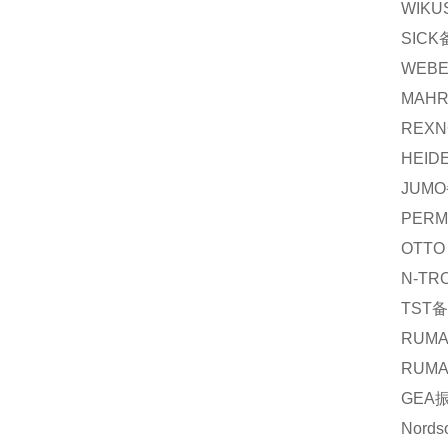
WIKU
SICK
WEB
MAH
REXN
HEID
JUMO
PERM
OTTO
N-TR
TST
备
RUM
RUM
GEA
Nords