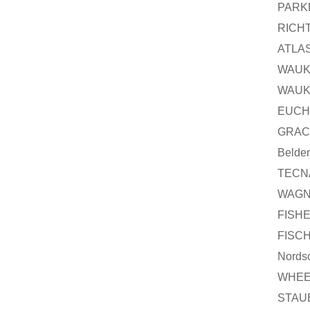
PARK
RICH
ATLA
WAUK
WAUK
EUCH
GRA
Belde
TECN
WAGN
FISH
FISC
Nords
WHEE
STAU