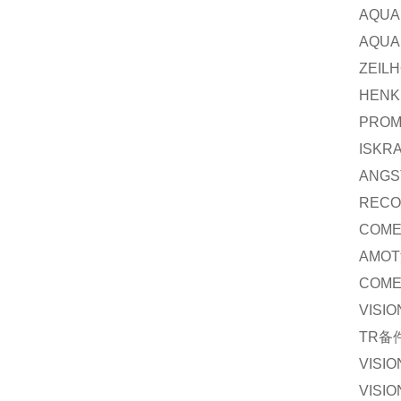
AQUA
AQUA
ZEIL
HENK
PROM
ISKR
ANGS
RECO
COME
AMOT
COME
VISI
TR
备
VISI
VISI