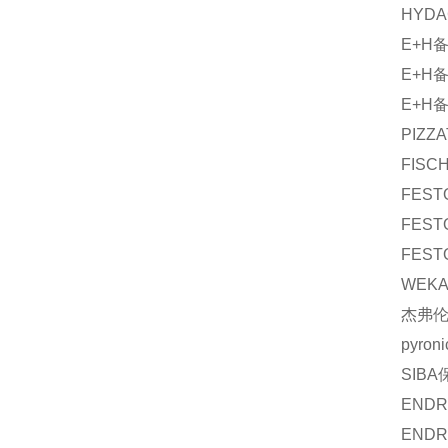
HYDA
E+H
E+H
E+H
PIZZ
FISC
FEST
FEST
FEST
WEKA
杰弗
pyroni
SIBA
ENDR
ENDR