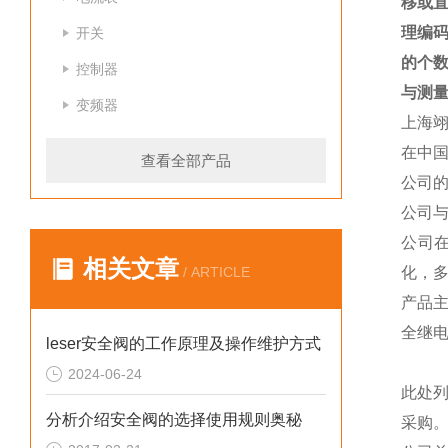
移
或
理编
开关
的个
控制器
与测
变频器
上海
在中
查看全部产品
公司
公司
公司
相关文章
/ ARTICLE
化，
产品
全继
leser安全阀的工作原理及操作维护方式
2024-06-24
此处
分析介绍安全阀的选择使用规则奥秘
采购