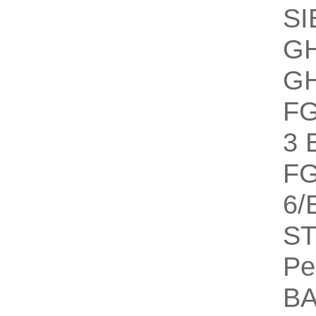
S
GH
GH
F
3 
F
6/
S
Pe
B