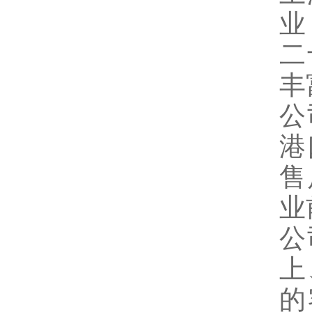
业
二
丰
公
港
售
业
公
上
的