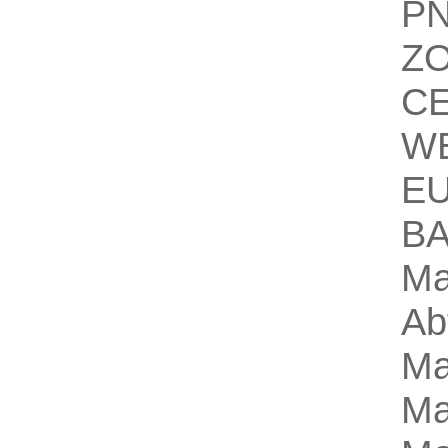
P
Z
C
W
E
B
M
Ab
Ma
Ma