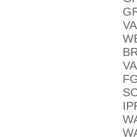
G
V
W
B
V
F
S
IP
W
W