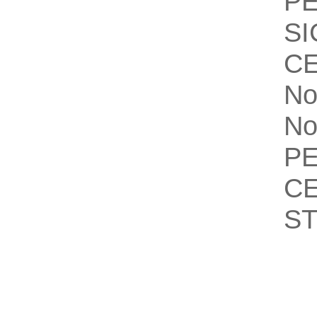
P
SI
C
No
No
P
C
S