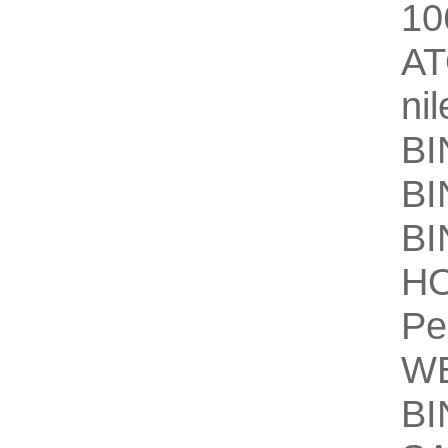
10
A
nil
BI
BI
BI
H
Pe
W
BI