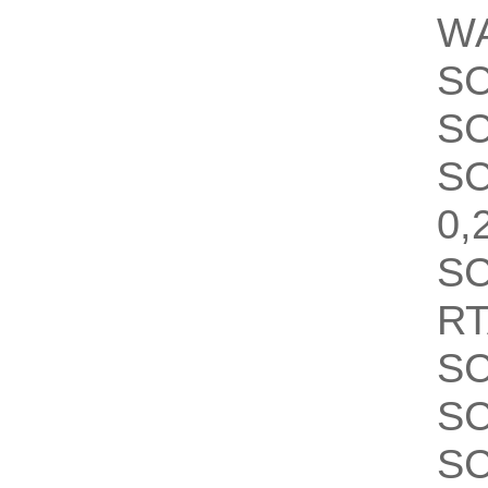
W
S
S
S
0,
S
RT
S
S
S