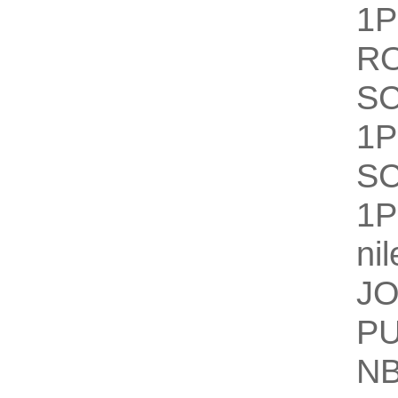
1
R
S
1
S
1
nil
J
PU
N