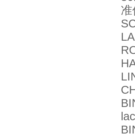
准
S
L
R
H
LI
CH
BI
la
BI