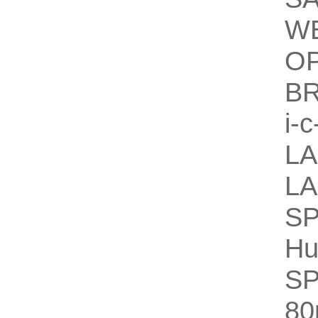
W
O
B
i-
L
L
S
Hu
S
80