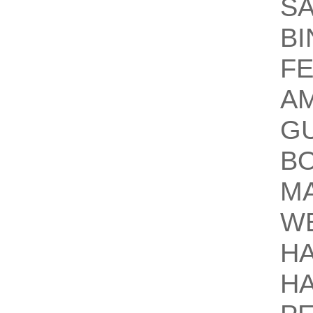
S
BI
F
A
G
BO
M
W
H
H