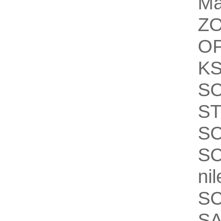
Ma
Z
OP
K
S
S
S
S
nil
S
S