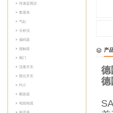
转速监视仪
数显表
气缸
分析仪
编码器
接触器
产
阀门
流量开关
德
限位开关
德
PLC
断路器
S
电线电缆
电流表