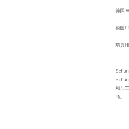
德国 
德国F
瑞典H
Sch
Sch
和加
商。