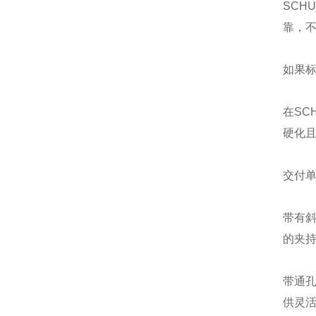
SCH
靠，
如果
在SC
硬化且
交付单
带有
的夹持
带通
供灵