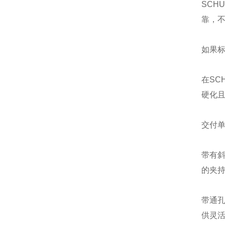
SCH
靠，
如果
在SC
硬化且
交付单
带有
的夹持
带通
供灵