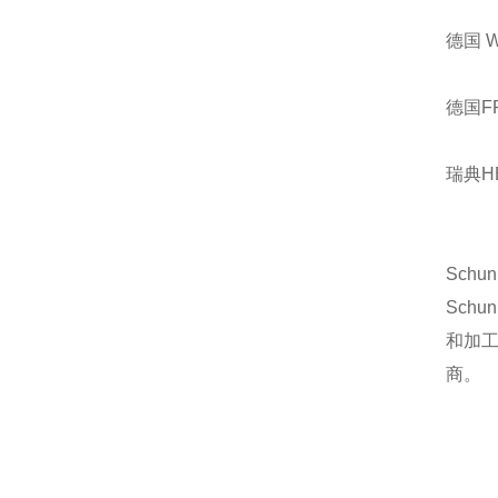
德国 
德国F
瑞典H
Sch
Sch
和加
商。