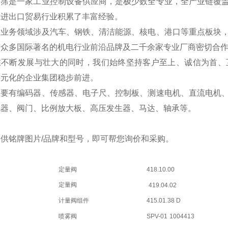
翊霈是一家工业控制设备供应商，是极少数全专业，全产业链覆
国进出口贸易行业积累了丰富经验。
的业务领域涉及汽车、钢铁、清洁能源、核电、港口等重点板块
与众多国际著名的机电行业前沿品牌及二千余家专业厂商密切合
在不断发展与壮大的同时，我们始终坚持客户至上、诚信为首、
多元化的企业集团稳步前进。
主要有编码器、传感器、电子尺、控制板、测速电机、直流电机
电器、阀门、比例放大板、高压发生器、马达、轴承等。
供铭牌图片/品牌和型号，即可帮您询价和采购。
定量阀
418.10.00
定量阀
419.04.02
计量阀组件
415.01.38 D
喷雾阀
SPV-01
1004413