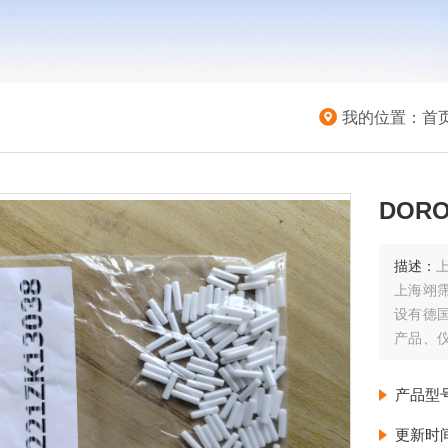
我的位置：
首
DORO
描述：
上
上海翊
设有德
产品、
由德国
每周至
产品型
更新时