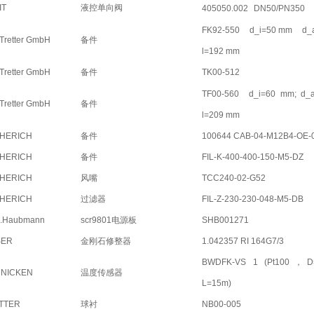
IT
液控单向阀
405050.002
DN50/PN350
FK92-550
d_i=50 mm
d_
 Tretter GmbH
备件
l=192 mm
 Tretter GmbH
备件
TK00-512
TF00-560
d_i=60 mm; d_
 Tretter GmbH
备件
l=209 mm
HERICH
备件
100644 CAB-04-M12B4-OE-
HERICH
备件
FIL-K-400-400-150-M5-DZ
HERICH
风嘴
TCC240-02-G52
HERICH
过滤器
FIL-Z-230-230-048-M5-DB
.S.Haubmann
scr9801电源板
SHB001271
SER
金刚石修整器
1.042357 RI 164G7/3
BWDFK-VS 1 (Pt100，
NICKEN
温度传感器
L=15m)
TTER
球衬
NB00-005