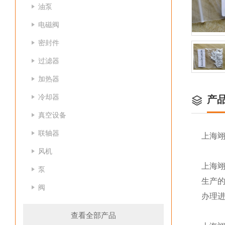
油泵
电磁阀
密封件
过滤器
加热器
冷却器
产
真空设备
联轴器
上海
风机
上海
泵
生产
阀
办理
查看全部产品