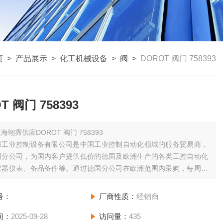
页
>
产品展示
>
化工机械设备
>
阀
>
DOROT 阀门 758393
T 阀门 758393
海翊霈供应DOROT 阀门 758393
霈工业控制设备有限公司是中国工业控制自动化领域的服务贸易商，
国分公司，为国内客户提供低价的德国及欧洲生产的各类工控自动化
仪器仪表、备品备件等。通过德国分公司在欧洲范围内采购，每周日
分公司拼单发货并集中办理进口手续，为您节省运费和清关等费用；
少空运发货一次，为您缩短货期。
号：
厂商性质：
经销商
间：
2025-09-28
访问量：
435