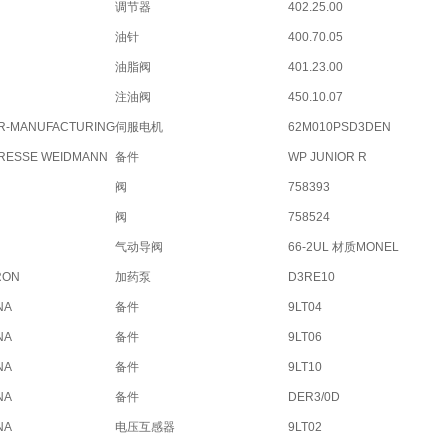
调节器
402.25.00
油针
400.70.05
油脂阀
401.23.00
注油阀
450.10.07
R-MANUFACTURING
伺服电机
62M010PSD3DEN
RESSE WEIDMANN
备件
WP JUNIOR R
阀
758393
阀
758524
气动导阀
66-2UL 材质MONEL
RON
加药泵
D3RE10
NA
备件
9LT04
NA
备件
9LT06
NA
备件
9LT10
NA
备件
DER3/0D
NA
电压互感器
9LT02