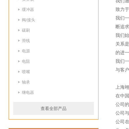
我们
致力于
缓冲器
我们
阀/接头
断追
碳刷
我们
滑线
关系
电源
的进一
我们
电阻
与客
喷嘴
轴承
上海
继电器
在中
公司
查看全部产品
公司
公司