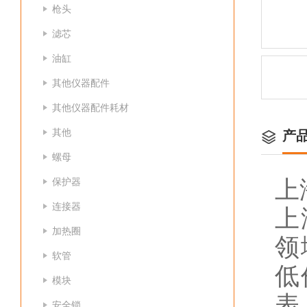
枪头
滤芯
油缸
其他仪器配件
其他仪器配件耗材
其他
产
螺母
保护器
上
连接器
上
加热圈
领
软管
低
模块
表
安全锁