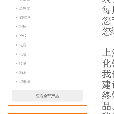
每
缓冲器
阀/接头
您
碳刷
您
滑线
电源
上
电阻
化
喷嘴
我
轴承
继电器
建
终
查看全部产品
品