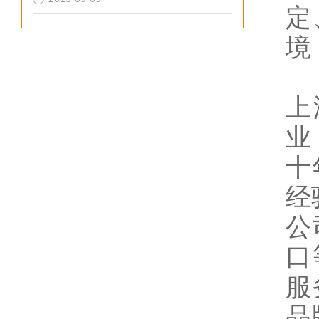
定
境
上
业
十
经
公
口
服
品