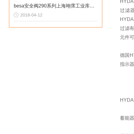
HYD
besa安全阀290系列上海翊霈工业库存热卖
过滤
2018-04-12
HYD
过滤有
元件
德国
指示
HYD
蓄能器