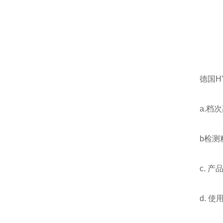
德国H
a.档
b检测
c. 
d. 