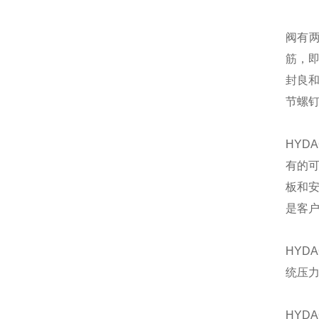
阀有
筋，
封良
节螺
HY
有的
板和安
是客户
HY
统压力
HYD