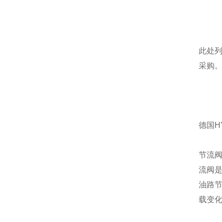
此处
采购
德国H
节流
流阀
油路
载变