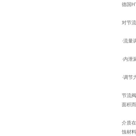
德国H
对节
·流量
·内泄
·调节
节流
面积
介质
蚀材料