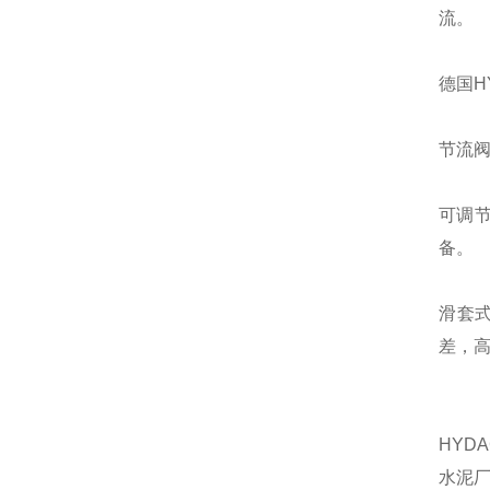
流。
德国H
节流
可调
备。
滑套
差，
HYD
水泥