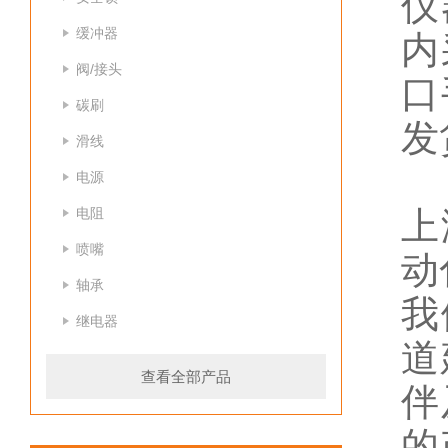
仪
缓冲器
内
阀/接头
口
碳刷
发
滑线
电源
电阻
上
喷嘴
动
轴承
我
继电器
道
查看全部产品
伴
的