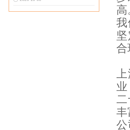
高
我
坚
合
上
业
二
丰
公