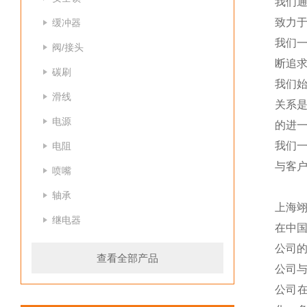
我们
致力于
缓冲器
我们
阀/接头
断追
碳刷
我们
滑线
关系
电源
的进一
我们
电阻
与客
喷嘴
轴承
上海
继电器
在中
公司
查看全部产品
公司
公司