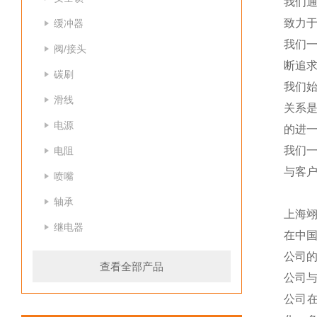
我们
致力于
缓冲器
我们
阀/接头
断追
碳刷
我们
滑线
关系
电源
的进一
我们
电阻
与客
喷嘴
轴承
上海
继电器
在中
公司
查看全部产品
公司
公司