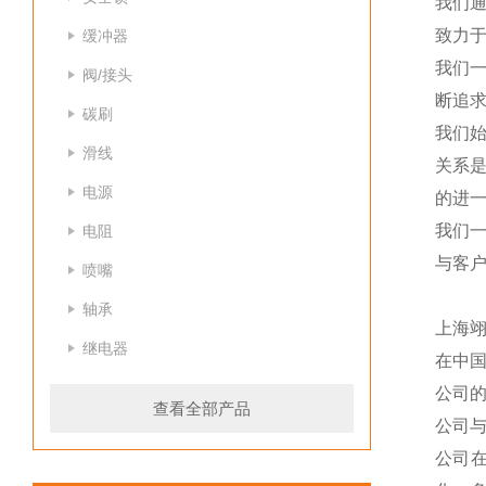
我们
致力于
缓冲器
我们
阀/接头
断追
碳刷
我们
滑线
关系
电源
的进一
我们
电阻
与客
喷嘴
轴承
上海
继电器
在中
公司
查看全部产品
公司
公司