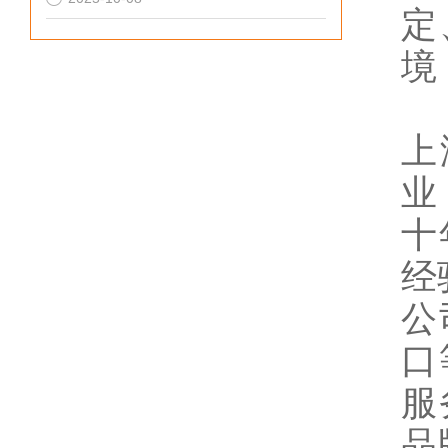
定
境
上
业
十
经
公
口
服
品