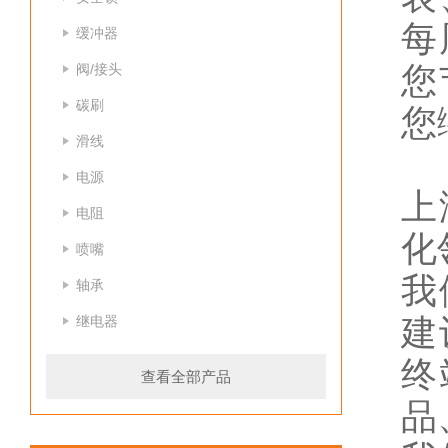
每
缓冲器
阀/接头
您
碳刷
您
滑线
电源
上
电阻
化
喷嘴
我
轴承
继电器
建
终
查看全部产品
品