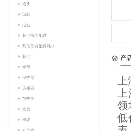
枪头
滤芯
油缸
其他仪器配件
其他仪器配件耗材
其他
产
螺母
保护器
上
连接器
上
加热圈
领
软管
低
模块
表
安全锁