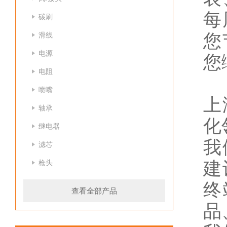
每
碳刷
滑线
您
电源
您
电阻
喷嘴
上
轴承
化
继电器
我
滤芯
枪头
建
终
查看全部产品
品