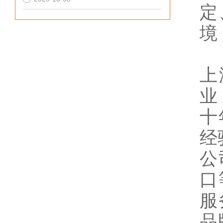
定
境
上
业
十
经
公
口
服
品