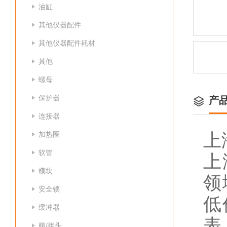
油缸
其他仪器配件
其他仪器配件耗材
其他
螺母
保护器
产
连接器
加热圈
上
软管
上
模块
领
安全锁
低
缓冲器
表
阀/接头