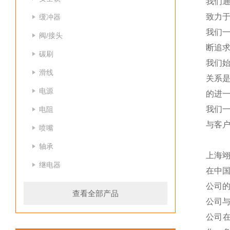
我们
致力于
缓冲器
我们
阀/接头
断追
碳刷
我们
滑线
关系
电源
的进一
我们
电阻
与客
喷嘴
轴承
上海
继电器
在中
公司
查看全部产品
公司
公司