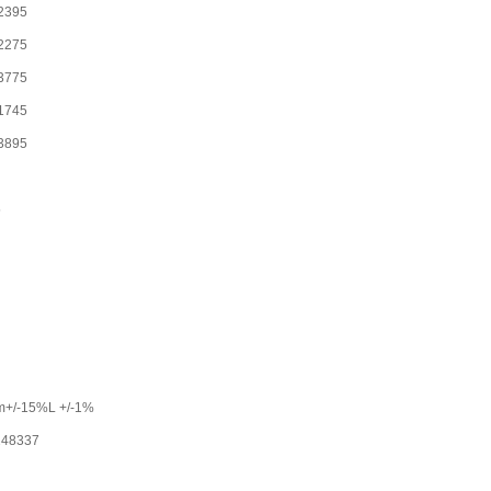
2395
2275
3775
1745
3895
5
+/-15%L +/-1%
248337