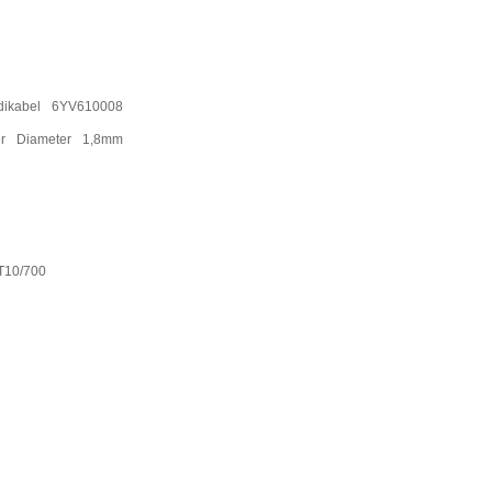
ikabel 6YV610008
r Diameter 1,8mm
T10/700