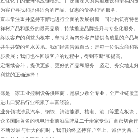
通过优化了的全球供应链模式、广泛而深入的渠道建设和坚实的
为客户寻找和提供适合的产品、优惠的价格和*的服务。
一直非常注重并坚持不懈地进行全面的发展创新，同时构筑有特
求祥树产品和服务的最高品质，持续推进品牌提升与专业化服务
始终以客户的利益为根本，坚持为海内外客户提供高质量的产品
是共生共荣的鱼水关系。我们经常告诫自己：是每一位供应商和
步发展；我们也在回馈客户的过程中，得到不断*和提高。
一定继续奋斗，提供更多、更好的产品和服务；坚定、务实地走
户利益的正确选择！
翊霈是一家工业控制设备供应商，是极少数全专业，全产业链覆
国进出口贸易行业积累了丰富经验。
的业务领域涉及汽车、钢铁、清洁能源、核电、港口等重点板块
与众多国际著名的机电行业前沿品牌及二千余家专业厂商密切合
在不断发展与壮大的同时，我们始终坚持客户至上、诚信为首、