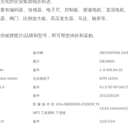
多元化的企业集团稳步前进。
主要有编码器、传感器、电子尺、控制板、测速电机、直流电机
电器、阀门、比例放大板、高压发生器、马达、轴承等。
供铭牌图片/品牌和型号，即可帮您询价和采购。
脉冲阀
SB3/VNP408 24
膜片
DB18M/G
tro
备件
s-.8.458.bm.02
ction GmbH
冷压接钳子
MTR 16204
ELA
备件
9-LS-30 H9 GAC
备件
2011030326
防爆操作柱10A-A6B0D0K6-EXDEIICT6
CEAG GHG44423
WF2 工程塑料 下进线
US
备件
1102-014/