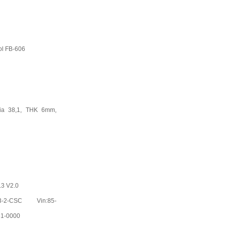
l FB-606
dia 38,1, THK 6mm,
3 V2.0
-3-2-CSC Vin:85-
1-0000