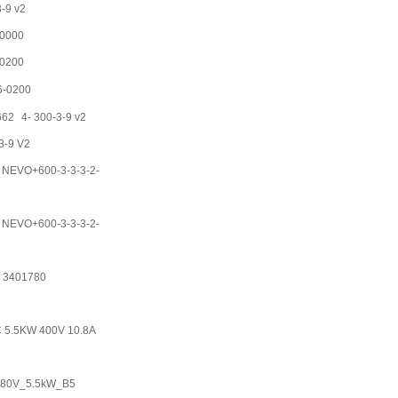
-9 v2
-0000
-0200
6-0200
662
4- 300-3-9 v2
3-9 V2
NEVO+600-3-3-3-2-
 NEVO+600-3-3-3-2-
 3401780
 5.5KW 400V 10.8A
80V_5.5kW_B5