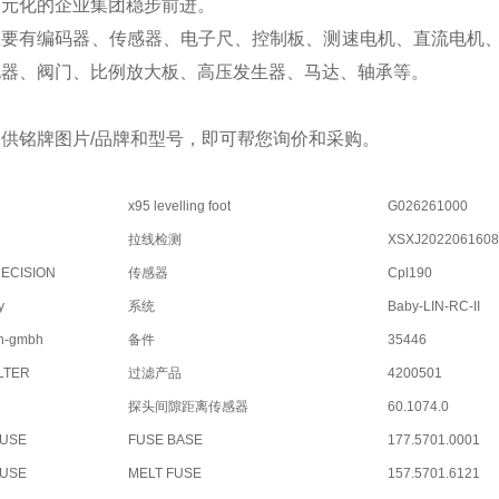
多元化的企业集团稳步前进。
主要有编码器、传感器、电子尺、控制板、测速电机、直流电机
电器、阀门、比例放大板、高压发生器、马达、轴承等。
供铭牌图片/品牌和型号，即可帮您询价和采购。
x95 levelling foot
G026261000
拉线检测
XSXJ2022061608
RECISION
传感器
Cpl190
y
系统
Baby-LIN-RC-II
n-gmbh
备件
35446
ILTER
过滤产品
4200501
探头间隙距离传感器
60.1074.0
FUSE
FUSE BASE
177.5701.0001
FUSE
MELT FUSE
157.5701.6121