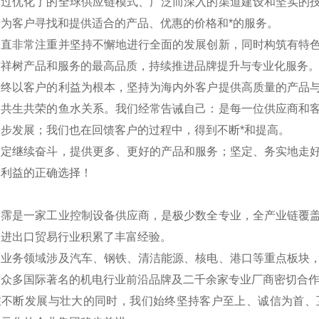
通过优化了的全球供应链模式、广泛而深入的渠道建设和坚实的
为客户寻找和提供适合的产品、优惠的价格和*的服务。
一直非常注重并坚持不懈地进行全面的发展创新，同时构筑有特
求祥树产品和服务的最高品质，持续推进品牌提升与专业化服务
始终以客户的利益为根本，坚持为海内外客户提供高质量的产品
是共生共荣的鱼水关系。我们经常告诫自己：是每一位供应商和
步发展；我们也在回馈客户的过程中，得到不断*和提高。
一定继续奋斗，提供更多、更好的产品和服务；坚定、务实地走
户利益的正确选择！
翊霈是一家工业控制设备供应商，是极少数全专业，全产业链覆
国进出口贸易行业积累了丰富经验。
的业务领域涉及汽车、钢铁、清洁能源、核电、港口等重点板块
与众多国际著名的机电行业前沿品牌及二千余家专业厂商密切合
在不断发展与壮大的同时，我们始终坚持客户至上、诚信为首、