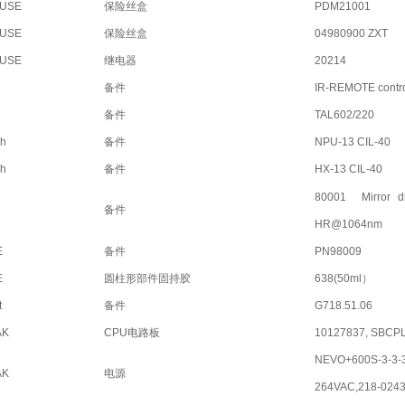
FUSE
保险丝盒
PDM21001
FUSE
保险丝盒
04980900 ZXT
FUSE
继电器
20214
备件
IR-REMOTE contro
备件
TAL602/220
ch
备件
NPU-13 CIL-40
ch
备件
HX-13 CIL-40
80001
Mirror 
备件
HR@1064nm
E
备件
PN98009
E
圆柱形部件固持胶
638(50ml）
t
备件
G718.51.06
AK
CPU电路板
10127837, SBCPL
NEVO+600S-3-3
AK
电源
264VAC,218-0243