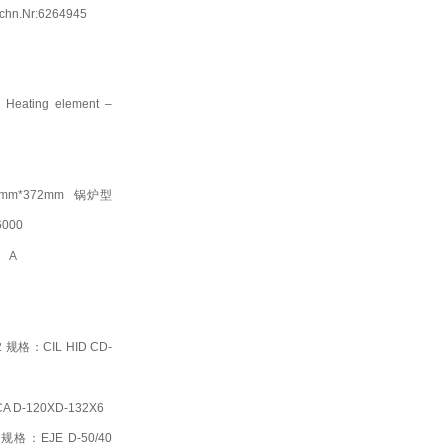
Zchn.Nr:6264945
Heating element –
m*372mm
锅炉型
000
A
 规格：CIL HID CD-
CA D-120XD-132X6
规格：EJE D-50/40