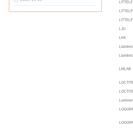
LITTEL
LITTEL
LITTEL
LJU
LKK
Llambri
Llambri
LMLAB
LOCTIT
LOCTIT
Loehner
LOGOP
LOGOP