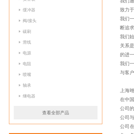
我们
致力于
缓冲器
我们
阀/接头
断追
碳刷
我们
滑线
关系
电源
的进一
我们
电阻
与客
喷嘴
轴承
上海
继电器
在中
公司
查看全部产品
公司
公司