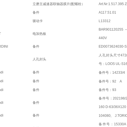
立磨主减速器联轴器膜片(配螺栓）
Art.Nr:1.517.395 
备件
A117.51.01
驱动卡
L13312
BAR901120255 – 
T
电加热板
440V
DINI
备件
ED0073624030-S
人孔封头尺寸472m
人孔封头
号：LOOS UL-S16
di
备件
备件号：14233/4
di
备件
备件号：92
A
di
备件
备件号：93
备件号：202198/2
di
备件
160 D-63/36X120
di
备件
104080,
J.TORI
备件号：15330A 