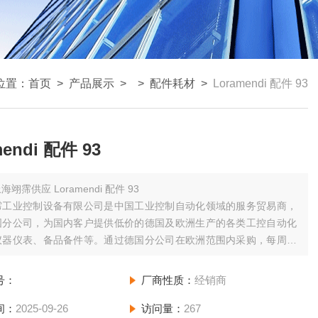
位置：
首页
>
产品展示
> >
配件耗材
>
Loramendi 配件 93
mendi 配件 93
海翊霈供应 Loramendi 配件 93
霈工业控制设备有限公司是中国工业控制自动化领域的服务贸易商，
国分公司，为国内客户提供低价的德国及欧洲生产的各类工控自动化
仪器仪表、备品备件等。通过德国分公司在欧洲范围内采购，每周日
分公司拼单发货并集中办理进口手续，为您节省运费和清关等费用；
少空运发货一次，为您缩短货期。
号：
厂商性质：
经销商
间：
2025-09-26
访问量：
267