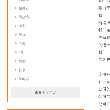
我们
致力于
缓冲器
我们
阀/接头
断追
碳刷
我们
滑线
关系
电源
的进一
我们
电阻
与客
喷嘴
轴承
上海
继电器
在中
公司
查看全部产品
公司
公司