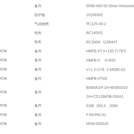
备件
SF80-450-50 Silver Horizontal
防护板
10106582
气动抱闸
PC125-40-2
钳夹
RC140XS
钳夹
RC200N
1158447
ATIK
备件
HMFB-VT V=135 T=70℃
ATIK
备件
HMFB-V
V=650
ATIK
备件
V+1 V=179
F-MS80-G1
ATIK
备件
HMFB-VTSO
BX80A/1P-1H+BX80S/10-
ATIK
备件
1H+CD12M/OB-050A1
ATIK
备件
S2IB
3X0,5
2090
ATIK
备件
F-PA PACA1
ATIK
备件
HFNI-050329