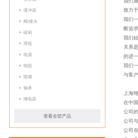
我们
致力于
缓冲器
我们
阀/接头
断追
碳刷
我们
滑线
关系
电源
的进一
我们
电阻
与客
喷嘴
轴承
上海
继电器
在中
公司
查看全部产品
公司
公司