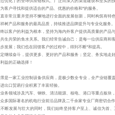
通过优化了的全球供应链模式、广泛而深入的渠道建设和坚实的
为客户寻找和提供适合的产品、优惠的价格和*的服务。
一直非常注重并坚持不懈地进行全面的发展创新，同时构筑有特
求祥树产品和服务的最高品质，持续推进品牌提升与专业化服务
始终以客户的利益为根本，坚持为海内外客户提供高质量的产品
是共生共荣的鱼水关系。我们经常告诫自己：是每一位供应商和
步发展；我们也在回馈客户的过程中，得到不断*和提高。
一定继续奋斗，提供更多、更好的产品和服务；坚定、务实地走
户利益的正确选择！
翊霈是一家工业控制设备供应商，是极少数全专业，全产业链覆
国进出口贸易行业积累了丰富经验。
的业务领域涉及汽车、钢铁、清洁能源、核电、港口等重点板块
与众多国际著名的机电行业前沿品牌及二千余家专业厂商密切合
在不断发展与壮大的同时，我们始终坚持客户至上、诚信为首、