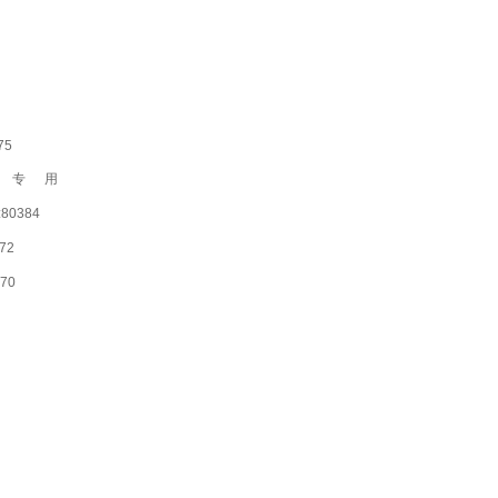
75
拖链专用
:80384
72
870