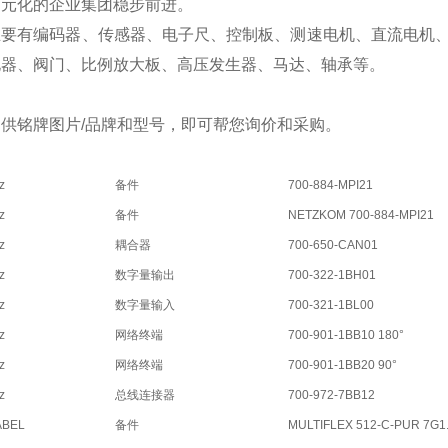
多元化的企业集团稳步前进。
主要有编码器、传感器、电子尺、控制板、测速电机、直流电机
电器、阀门、比例放大板、高压发生器、马达、轴承等。
供铭牌图片/品牌和型号，即可帮您询价和采购。
z
备件
700-884-MPI21
z
备件
NETZKOM 700-884-MPI21
z
耦合器
700-650-CAN01
z
数字量输出
700-322-1BH01
z
数字量输入
700-321-1BL00
z
网络终端
700-901-1BB10 180°
z
网络终端
700-901-1BB20 90°
z
总线连接器
700-972-7BB12
ABEL
备件
MULTIFLEX 512-C-PUR 7G1.