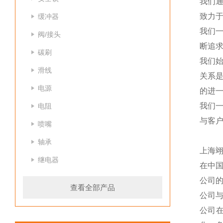
我们
致力于
缓冲器
我们
阀/接头
断追
碳刷
我们
滑线
关系
电源
的进一
我们
电阻
与客
喷嘴
轴承
上海
继电器
在中
公司
查看全部产品
公司
公司