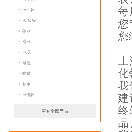
每
缓冲器
阀/接头
您
碳刷
您
滑线
电源
上
电阻
化
喷嘴
我
轴承
继电器
建
终
查看全部产品
品