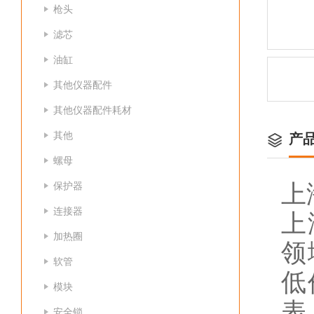
枪头
滤芯
油缸
其他仪器配件
其他仪器配件耗材
其他
产
螺母
保护器
上
连接器
上
加热圈
领
软管
低
模块
表
安全锁