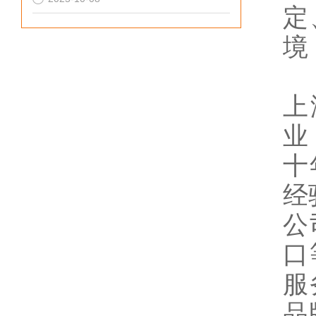
定
境
上
业
十
经
公
口
服
品