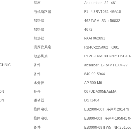
底座
Art number : 32
461
电机断路器
F1--4 3RV1031-4GA10
加热器
4624W-V
SN：56032
加热器
4672
加热丝
PAAF062891
测厚仪风扇
RB4C-225/062
K081
散热风扇
RF2C-146/180 K205 DSF-01
CHNIC
备件
absorber
E-RAM FLXM-77
备件
840-99-5944
水分仪
AP 500-M6
ON
备件
067UDA305BAEMA
ON
驱动器
DST1404
抱闸电机
EB2000-60II
序列号291479
抱闸电机
EB800-60II
序列号195841 04
备件
EB3000-69 II W5
NR:35155