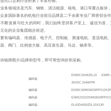
国进出口贸易行业积累了丰富经验。
的业务领域涉及汽车、钢铁、清洁能源、核电、港口等重点板块
与众多国际著名的机电行业前沿品牌及二千余家专业厂商密切合
在不断发展与壮大的同时，我们始终坚持客户至上、诚信为首、
多元化的企业集团稳步前进。
主要有编码器、传感器、电子尺、控制板、测速电机、直流电机
电器、阀门、比例放大板、高压发生器、马达、轴承等。
供铭牌图片/品牌和型号，即可帮您询价和采购。
EH80C2048Z5L10 X3MR.
编码器
30VDC 2048PPR
编码器
EA58C4096G8/28PPX10X3
编码器
EAM11532/2048G8/28PPX1
编码器
EL63D4000Z5L10X3JR