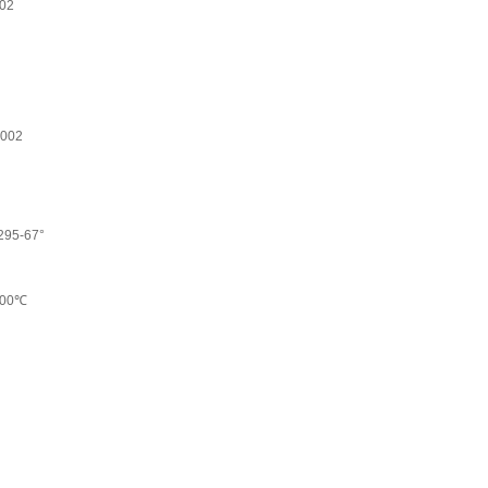
02
.002
295-67°
400℃