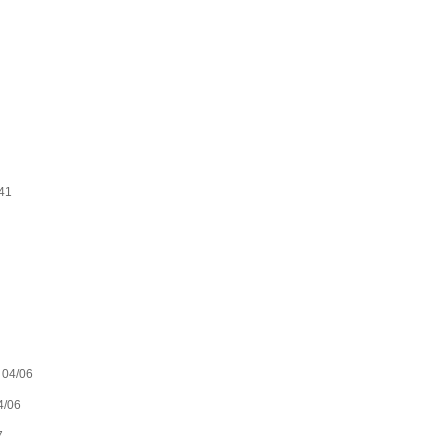
41
04/06
/06
7