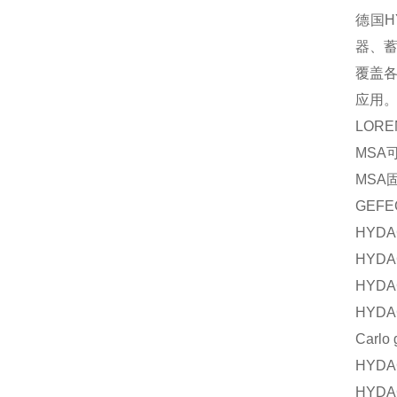
德国H
器、
覆盖
应用
LORE
MSA
MSA
GEFE
HYDA
HYDA
HYDA
HYDA
Carlo 
HYDA
HYDA