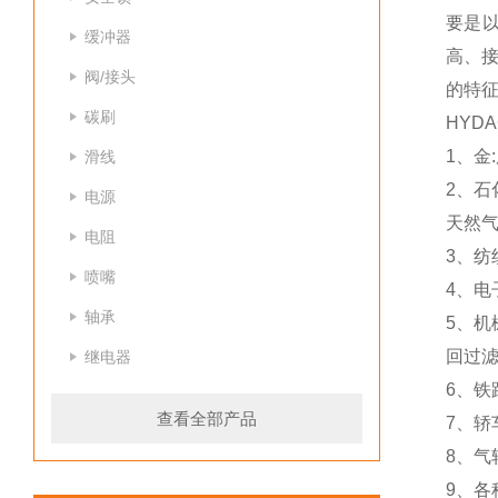
要是
缓冲器
高、接
阀/接头
的特征
碳刷
HYD
1、金
滑线
2、石
电源
天然
电阻
3、纺
喷嘴
4、电
轴承
5、机
回过
继电器
6、铁
查看全部产品
7、
8、气
9、各