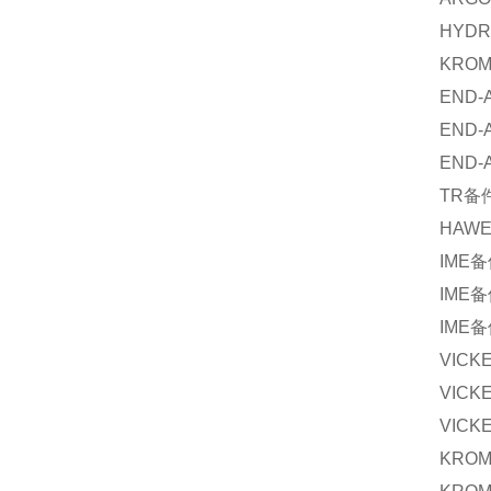
HYDR
KRO
END-
END-
END-
TR
备
HAW
IME
备
IME
备
IME
备
VICK
VICK
VICK
KROM