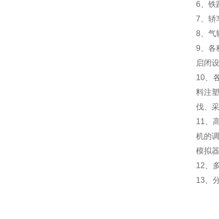
6、铁
7、
8、气
9、各
启闭设
10、
料注塑
伐、采
11、
机的调
模拟
12、
13、