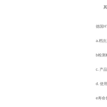
德国H
a.档
b检测
c. 
d. 
e寿命