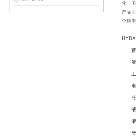
化，
产品
全继
HYD